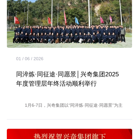
01 / 06 / 2026
同淬炼·同征途·同愿景│兴奇集团2025
年度管理层年终活动顺利举行
1月6-7日，兴奇集团以“同淬炼·同征途·同愿景”为主
题的2025年度管理层年终活动在珠海顺利举行，集团董
事会成员及百余位管理层齐聚参与。 红花山团建淬
炼之旅，以山野为赛场，以同行铸同心。8公里行程