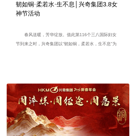
韧如铜·柔若水·生不息│兴奇集团3.8女
神节活动
春风送暖，芳华绽放。值此第116个三八国际妇女
节到来之时，兴奇集团以“韧如铜，柔若水，生不息”为
主题，以“盲盒抽取”的形式，让每一位女性亲手开启这
份专属致敬。 一份惊喜，是节日的仪式；一份感
谢，是我们的心意。借此节日，向...