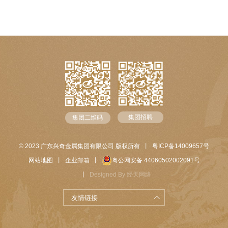
集团招聘
集团二维码
© 2023 广东兴奇金属集团有限公司 版权所有 丨
粤ICP备14009657号
网站地图
丨
企业邮箱
丨
粤公网安备 44060502002091号
丨
Designed By
经天网络
友情链接