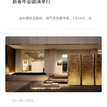
新春年会圆满举行
金蛇腾跃启新程，瑞气东风耀华章。1月24日，兴
奇集团2025年新春年会在鸿福山庄盛大举行。本次年会
以“审势而为·驰而不息”为主题，与合作伙伴和全体员工
齐聚一堂，回顾过去，共绘未来。 激昂澎湃的鼓舞
表演《...
01 / 09 / 2025