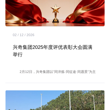
02 / 12 / 2026
兴奇集团2025年度评优表彰大会圆满
举行
2月12日，兴奇集团以“同淬炼·同征途·同愿景”为主
题的2026年新春年会在尖沙咀酒店隆重举行。大会集中
回顾了集团过去一年的奋进历程，并对2025年度在业务
拓展、数字化建设、协同攻坚与技术创新等领域表现卓
越的个人与团队进行表彰。现场颁发“优秀员工奖”、“先
进个人奖”、“先进团队奖”、“信息化建设奖”...