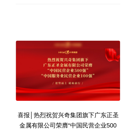
目前，两家公司生产车间面积合计超过2万平米，拥有
分...
喜报│热烈祝贺兴奇集团旗下广东正圣
金属有限公司荣膺“中国民营企业500
强”及“中国服务业民营企业100强”