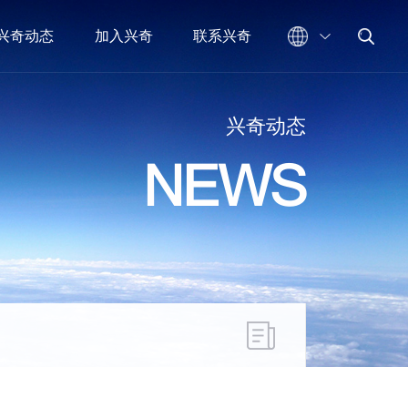
兴奇动态
加入兴奇
联系兴奇
兴奇动态
NEWS