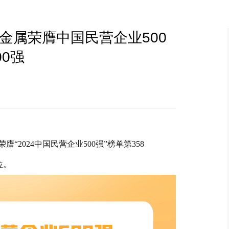
金属荣膺中国民营企业500
0强
2024中国民营企业500强
”榜单
第358
位。