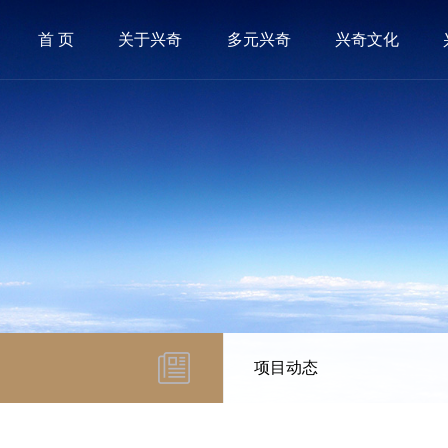
首 页
关于兴奇
多元兴奇
兴奇文化
项目动态