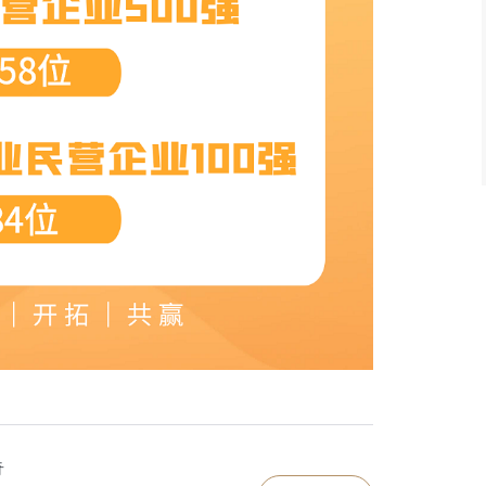
“40年40人”企业家称号