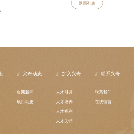
返回列表
订行业新标准《废电线电缆回收技术规范》正式发布
化
兴奇动态
加入兴奇
联系兴奇
集团新闻
人才引进
联系我们
项目动态
人才培养
在线留言
人才福利
人才关怀