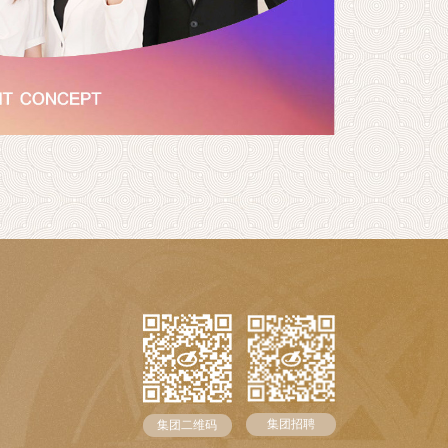
集团招聘
集团二维码