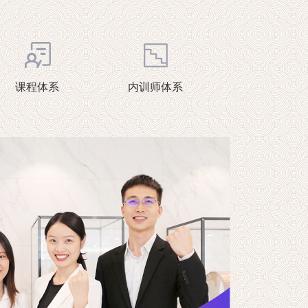
课程体系
内训师体系