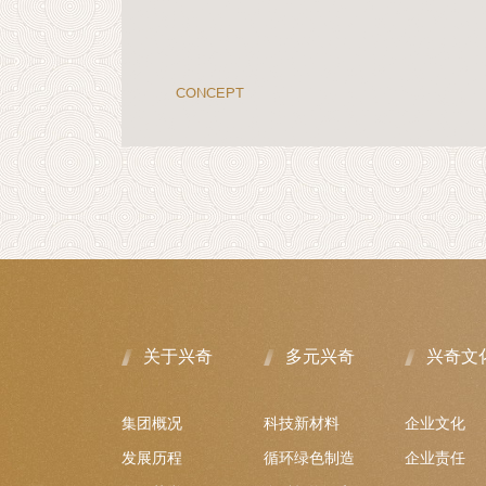
CONCEPT
关于兴奇
多元兴奇
兴奇文
集团概况
科技新材料
企业文化
发展历程
循环绿色制造
企业责任